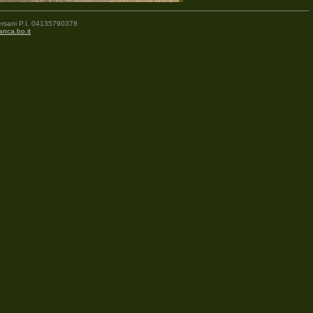
Bersani P.I. 04135790378
anca.bo.it