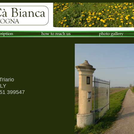
Triario
ALY
051 399547