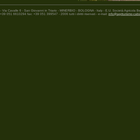
 - Via Cavalle 6 - San Giovanni in Triario - MINERBIO - BOLOGNA - Italy - E.U. Società Agricola 
 +39 051 6610294 fax: +39 051 399547 - 2006 tutti i diritti riservati - e-mail:
info@agriturismo-cabi